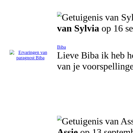
van Sylvia
op 16 s
Biba
Lieve Biba ik heb he
van je voorspelling
Assie
op 13 septem