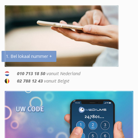
1. Bel lokaal nummer +
010 713 18 50
vanuit Nederland
02 788 12 43
vanuit België