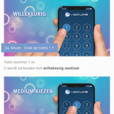
2a. Keuze - Druk op toets 1 +
Toets nummer 1 in.
U wordt verbonden met
willekeurig medium