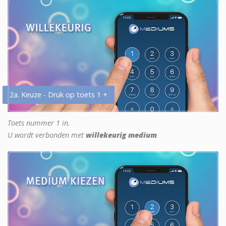
2a. Keuze - Druk op toets 1 +
Toets nummer 1 in.
U wordt verbonden met
willekeurig medium