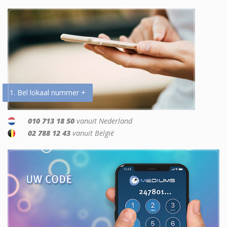
1. Bel lokaal nummer +
010 713 18 50
vanuit Nederland
02 788 12 43
vanuit België