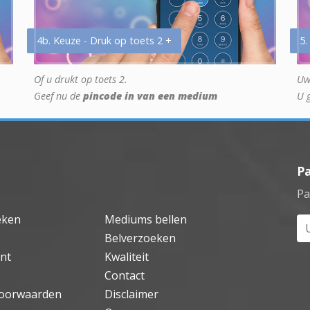
4b. Keuze - Druk op toets 2 +
5.
Of u drukt op toets 2.
Uw
Geef nu de
pincode in van een medium
U 
P
Pa
eken
Mediums bellen
Uw
Belverzoeken
nt
Kwaliteit
Contact
oorwaarden
Disclaimer