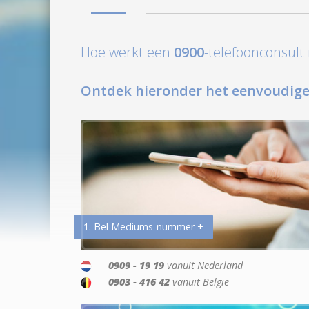
Hoe werkt een
0900
-telefoonconsul
Ontdek hieronder het eenvoudige
1. Bel Mediums-nummer +
0909 - 19 19
vanuit Nederland
0903 - 416 42
vanuit België