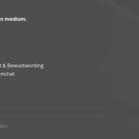
en medium
.
ht & Bewustwording
umchat
den