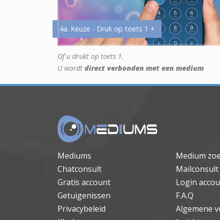
4a. Keuze - Druk op toets 1 +
Of u drukt op toets 1.
U wordt
direct verbonden met een medium
Mediums
Medium zo
Chatconsult
Mailconsult
Gratis account
Login accou
Getuigenissen
F.A.Q
Privacybeleid
Algemene v