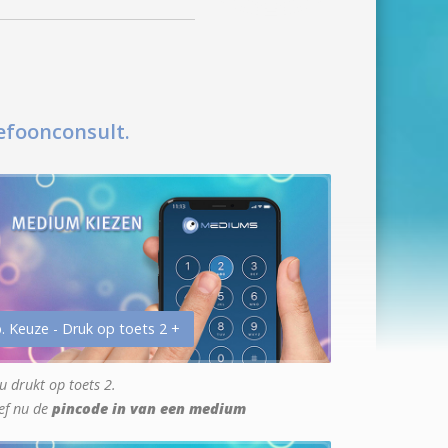
efoonconsult.
. Keuze - Druk op toets 2 +
u drukt op toets 2.
ef nu de
pincode in van een medium