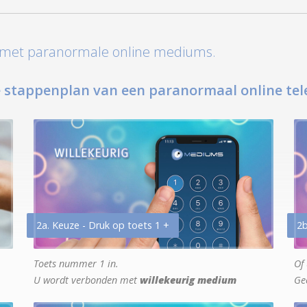
t met paranormale online mediums.
 stappenplan van een paranormaal online tel
2a. Keuze - Druk op toets 1 +
2b
Toets nummer 1 in.
Of 
U wordt verbonden met
willekeurig medium
Ge