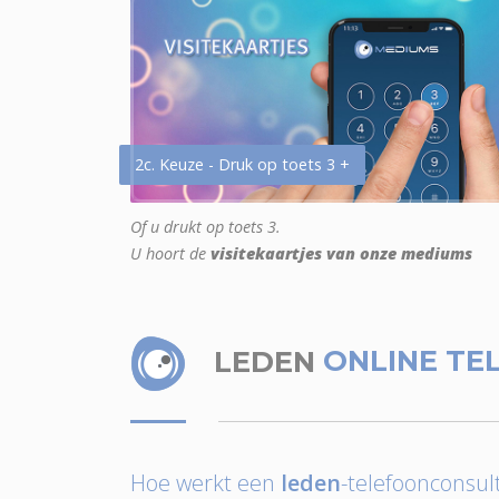
2c. Keuze - Druk op toets 3 +
Of u drukt op toets 3.
U hoort de
visitekaartjes van onze mediums
LEDEN
ONLINE TE
Hoe werkt een
leden
-telefoonconsult