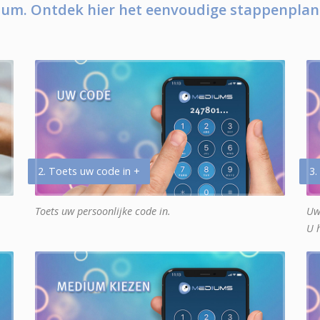
um. Ontdek hier het eenvoudige stappenplan
2. Toets uw code in +
3.
Toets uw persoonlijke code in.
Uw
U 