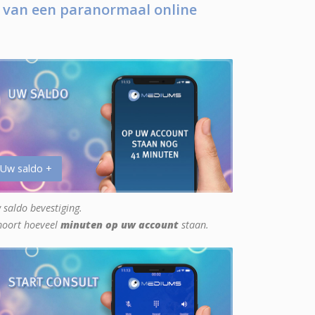
 van een paranormaal online
 Uw saldo +
 saldo bevestiging.
hoort hoeveel
minuten op uw account
staan.