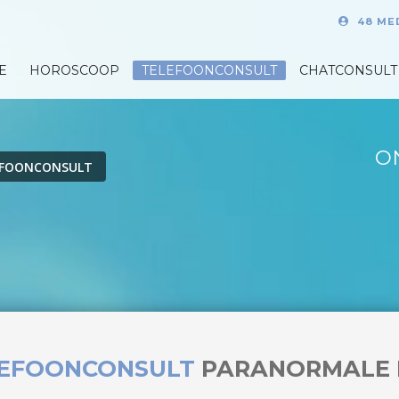
48 ME
E
HOROSCOOP
TELEFOONCONSULT
CHATCONSULT
O
EFOONCONSULT
LEFOONCONSULT
PARANORMALE 