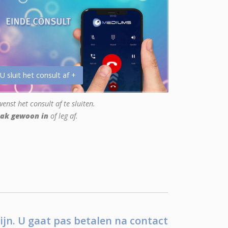
 U sluit het consult af +
enst het consult af te sluiten.
ak gewoon in
of leg af.
ijn. U gaat pas betalen na contact