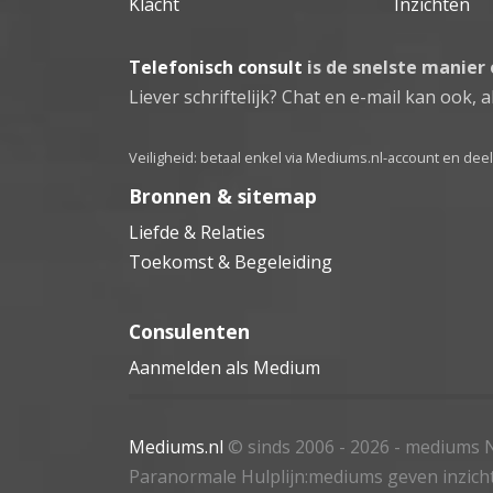
Klacht
Inzichten
Telefonisch consult
is de snelste manier
Liever schriftelijk? Chat en e-mail kan ook, al
Veiligheid: betaal enkel via Mediums.nl-account en de
Bronnen & sitemap
Liefde & Relaties
Toekomst & Begeleiding
Consulenten
Aanmelden als Medium
Mediums.nl
© sinds 2006 - 2026
- mediums N
Paranormale Hulplijn:mediums geven inzich