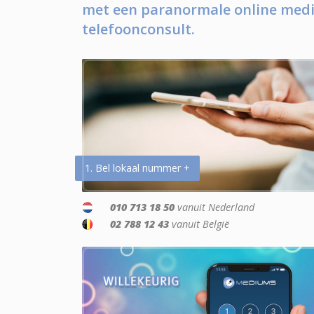
met een paranormale online medi
telefoonconsult.
1. Bel lokaal nummer +
010 713 18 50
vanuit Nederland
02 788 12 43
vanuit België